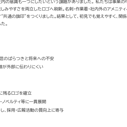
社内の意識も一つにしたいという課題がありました。 私たちは事業の
親しみやすさを両立したロゴへ刷新。名刺・作業着・社内外のアメニテ
す“共通の旗印”をつくりました。結果として、初見でも覚えやすく、関
した。
発信のばらつきと将来への不安
値が外部に伝わりにくい
に残るロゴを確立
ム・ノベルティ等に一貫展開
し、採用・広報活動の質向上に寄与