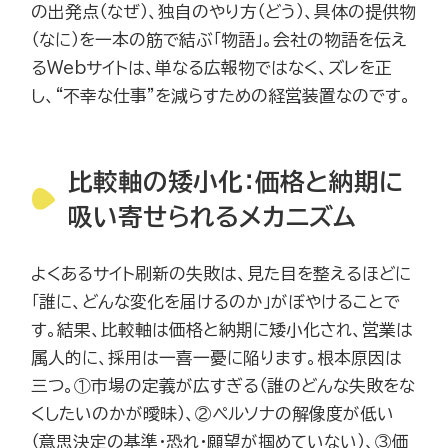
の出発点（なぜ）、独自のやり方（どう）、具体の提供物
（なに）を一本の筋で結ぶ「物語」。会社の物語を伝え
るWebサイトは、単なる広報物ではなく、ズレを正
し、“不幸な仕事”を減らすための経営装置なのです。
比較軸の矮小化：価格と納期に
吸い寄せられるメカニズム
よくあるサイト刷新の失敗は、見た目を整えるほどに
「誰に、どんな変化を届けるのか」がぼやけることで
す。結果、比較軸は価格と納期に矮小化され、営業は
属人的に、採用は一喜一憂に陥ります。根本原因は
三つ。①市場の定義が広すぎる（誰のどんな失敗をな
くしたいのかが曖昧）、②ペルソナの解像度が低い
（意思決定の基準・恐れ・願望が掴めていない）、③価