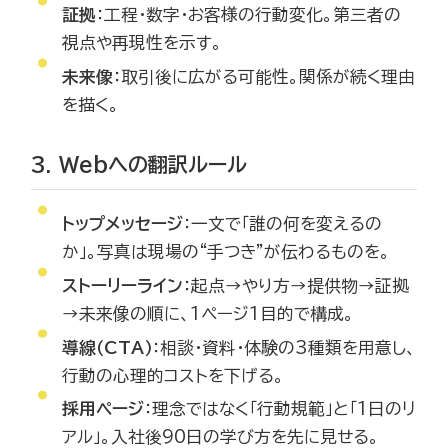
証拠
：工程・数字・お客様の行動変化。第三者の
視点や再現性を示す。
未来像
：取引後に広がる可能性。関係が続く理由
を描く。
3. Webへの翻訳ルール
トップメッセージ
：一文で「誰の何を変えるの
か」。写真は現場の“手つき”が伝わるものを。
ストーリーライン
：起点→やり方→提供物→証拠
→未来像の順に、1ページ1目的で構成。
導線（CTA）
：相談・資料・体験の3種類を用意し、
行動の心理的コストを下げる。
採用ページ
：理念ではなく「行動規範」と「1日のリ
アル」。入社後90日の学び方を先に見せる。